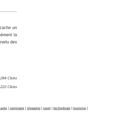
 cache un
sément la
evelu des
284 Clicks
 222 Clicks
sante
|
seminaire
|
shopping
|
sport
|
technologie
|
tourisme
|