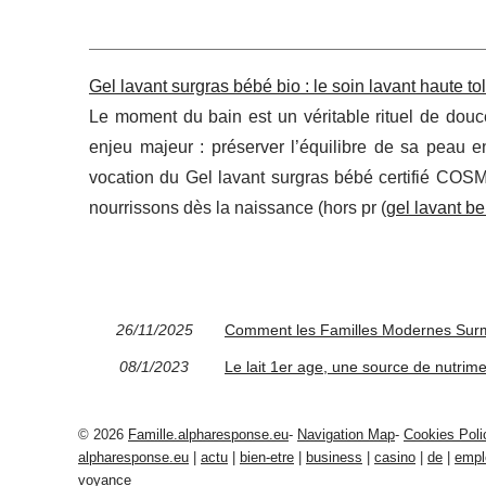
Gel lavant surgras bébé bio : le soin lavant haute to
Le moment du bain est un véritable rituel de douc
enjeu majeur : préserver l’équilibre de sa peau e
vocation du Gel lavant surgras bébé certifié C
nourrissons dès la naissance (hors pr (
gel lavant b
26/11/2025
Comment les Familles Modernes Surmo
08/1/2023
Le lait 1er age, une source de nutrim
© 2026
Famille.alpharesponse.eu
-
Navigation Map
-
Cookies Poli
alpharesponse.eu
|
actu
|
bien-etre
|
business
|
casino
|
de
|
empl
voyance