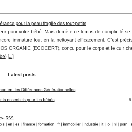
lérance pour la peau fragile des tout‑petits
eur pour votre bébé. Mais derrière ce temps de complicité se
ncore immature tout en la nettoyant efficacement. C’est préci
OSMOS ORGANIC (ECOCERT), conçu pour le corps et le cuir ch
ebe
) [
...
]
Latest posts
ntent les Différences Générationnelles
ents essentiels pour les bébés
6
cy
-
RSS
ois
|
en
|
es
|
finance
|
formation
|
fr
|
immobilier
|
industrie
|
it
|
loi
|
nl
|
porn
|