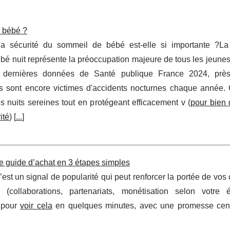
à bébé ?
la sécurité du sommeil de bébé est-elle si importante ?L
ébé nuit représente la préoccupation majeure de tous les jeunes
 dernières données de Santé publique France 2024, prè
ns sont encore victimes d'accidents nocturnes chaque année
es nuits sereines tout en protégeant efficacement v (
pour bien 
ité
) [
...
]
e guide d’achat en 3 étapes simples
c’est un signal de popularité qui peut renforcer la portée de vos
(collaborations, partenariats, monétisation selon votre élig
 pour
voir cela
en quelques minutes, avec une promesse cent