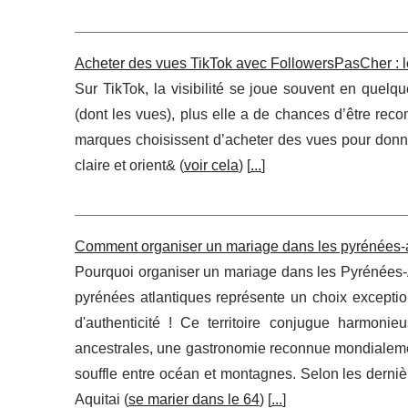
Acheter des vues TikTok avec FollowersPasCher : le
Sur TikTok, la visibilité se joue souvent en quel
(dont les vues), plus elle a de chances d’être reco
marques choisissent d’acheter des vues pour donne
claire et orient& (
voir cela
) [
...
]
Comment organiser un mariage dans les pyrénées-a
Pourquoi organiser un mariage dans les Pyrénées-
pyrénées atlantiques représente un choix excepti
d'authenticité ! Ce territoire conjugue harmonie
ancestrales, une gastronomie reconnue mondialeme
souffle entre océan et montagnes. Selon les derni
Aquitai (
se marier dans le 64
) [
...
]